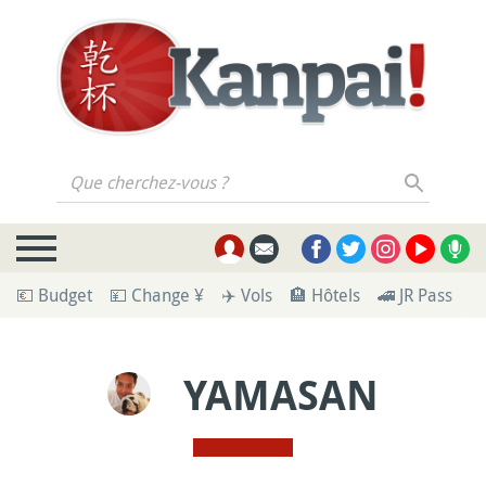
Que cherchez-vous ?
💶 Budget
💴 Change ¥
✈️ Vols
🏨 Hôtels
🚄 JR Pass
🪪
YAMASAN