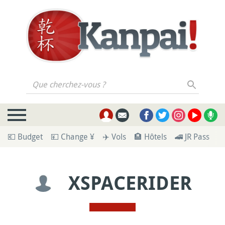
Que cherchez-vous ?
💶 Budget
💴 Change ¥
✈️ Vols
🏨 Hôtels
🚄 JR Pass
🪪
XSPACERIDER