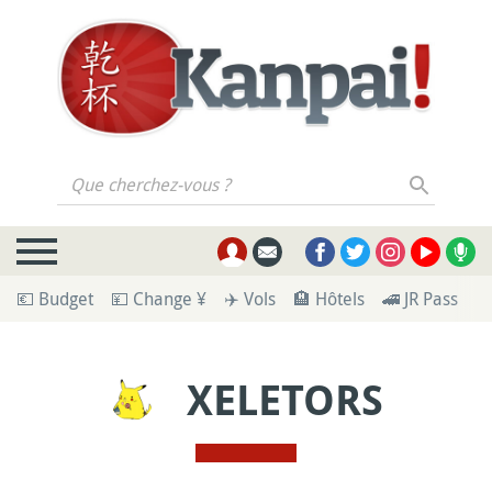
Que cherchez-vous ?
💶 Budget
💴 Change ¥
✈️ Vols
🏨 Hôtels
🚄 JR Pass
🪪
XELETORS