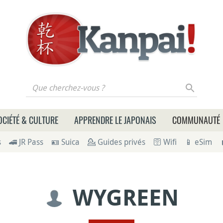
 cherchez-vous ?
OCIÉTÉ & CULTURE
APPRENDRE LE JAPONAIS
COMMUNAUTÉ
s
🚄 JR Pass
🪪 Suica
💁 Guides privés
🛜 Wifi
📱 eSim
WYGREEN