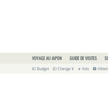
Que
VOYAGE AU JAPON
GUIDE DE VISITES
S
💶 Budget
💴 Change ¥
✈️ Vols
🏨 Hôtel