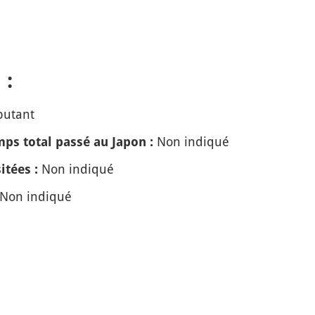
 :
butant
Non indiqué
ps total passé au Japon :
Non indiqué
itées :
Non indiqué