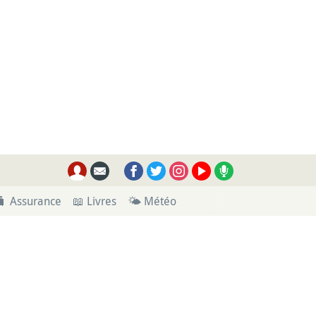
🧳 Assurance
📖 Livres
🌤 Météo