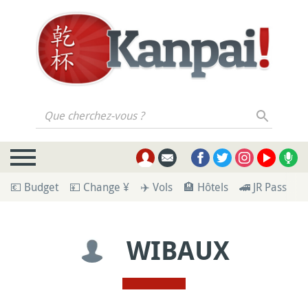
Que cherchez-vous ?
💶 Budget
💴 Change ¥
✈️ Vols
🏨 Hôtels
🚄 JR Pass
🪪
WIBAUX