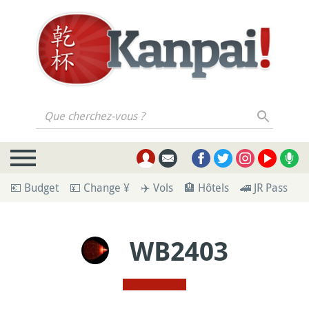
Que cherchez-vous ?
💶 Budget
💴 Change ¥
✈️ Vols
🏨 Hôtels
🚄 JR Pass
🪪
WB2403