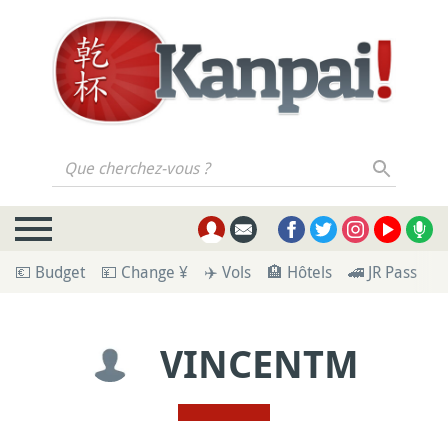
Que cherchez-vous ?
💶 Budget
💴 Change ¥
✈️ Vols
🏨 Hôtels
🚄 JR Pass
🪪
VINCENTM