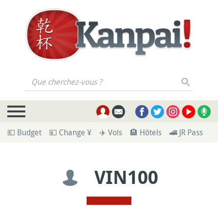
Que cherchez-vous ?
💶 Budget
💴 Change ¥
✈️ Vols
🏨 Hôtels
🚄 JR Pass
🪪
VIN100