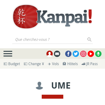
Que cherchez-vous ?
💶 Budget
💴 Change ¥
✈️ Vols
🏨 Hôtels
🚄 JR Pass
🪪
UME