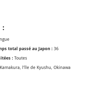
 :
ingue
36
ps total passé au Japon :
Toutes
itées :
Kamakura, l'île de Kyushu, Okinawa