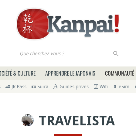
 cherchez-vous ?
OCIÉTÉ & CULTURE
APPRENDRE LE JAPONAIS
COMMUNAUTÉ
s
🚄 JR Pass
🪪 Suica
💁 Guides privés
🛜 Wifi
📱 eSim
TRAVELISTA