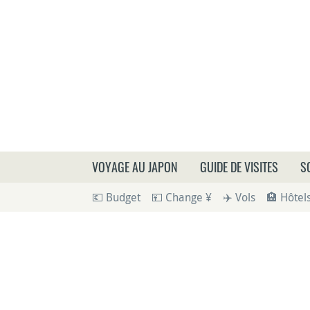
Que
VOYAGE AU JAPON
GUIDE DE VISITES
S
💶 Budget
💴 Change ¥
✈️ Vols
🏨 Hôtel