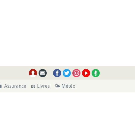
🧳 Assurance
📖 Livres
🌤 Météo