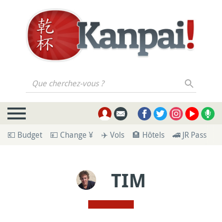
Que cherchez-vous ?
💶 Budget
💴 Change ¥
✈️ Vols
🏨 Hôtels
🚄 JR Pass
🪪
TIM