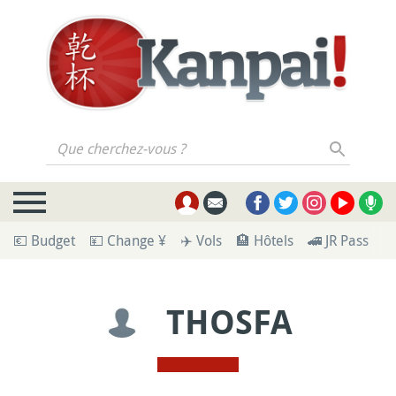
Que cherchez-vous ?
💶 Budget
💴 Change ¥
✈️ Vols
🏨 Hôtels
🚄 JR Pass
🪪
THOSFA