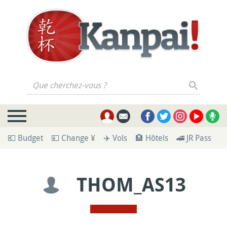
Que cherchez-vous ?
💶 Budget
💴 Change ¥
✈️ Vols
🏨 Hôtels
🚄 JR Pass
🪪
THOM_AS13