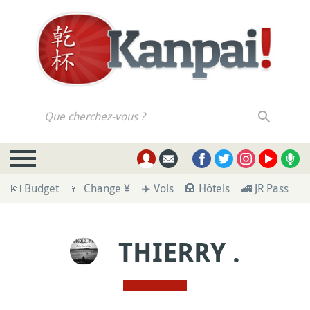
Que cherchez-vous ?
💶 Budget
💴 Change ¥
✈️ Vols
🏨 Hôtels
🚄 JR Pass
🪪
THIERRY .