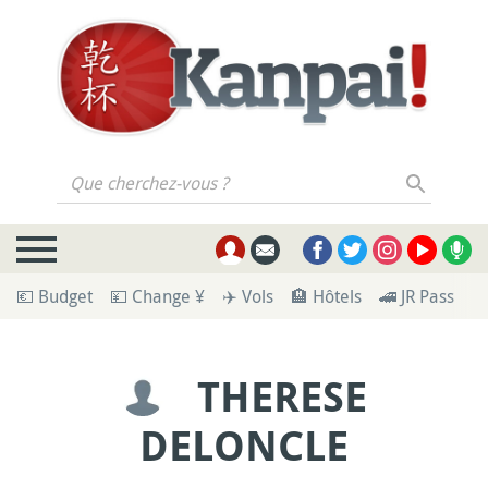
Que cherchez-vous ?
💶 Budget
💴 Change ¥
✈️ Vols
🏨 Hôtels
🚄 JR Pass
🪪
THERESE
DELONCLE