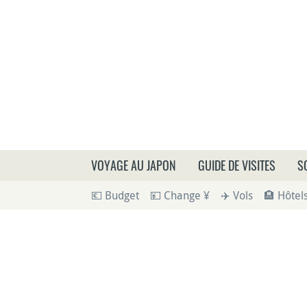
Que
VOYAGE AU JAPON
GUIDE DE VISITES
S
💶 Budget
💴 Change ¥
✈️ Vols
🏨 Hôtel