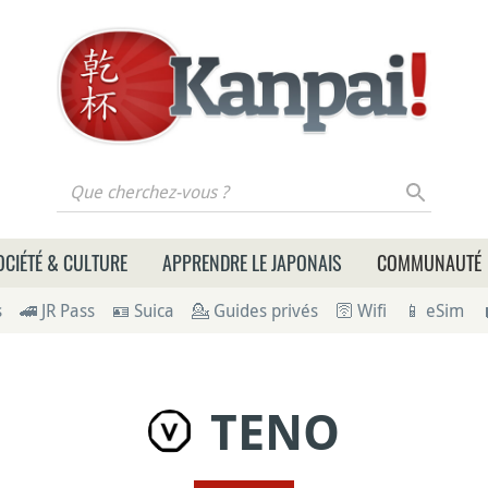
 cherchez-vous ?
OCIÉTÉ & CULTURE
APPRENDRE LE JAPONAIS
COMMUNAUTÉ
s
🚄 JR Pass
🪪 Suica
💁 Guides privés
🛜 Wifi
📱 eSim
TENO