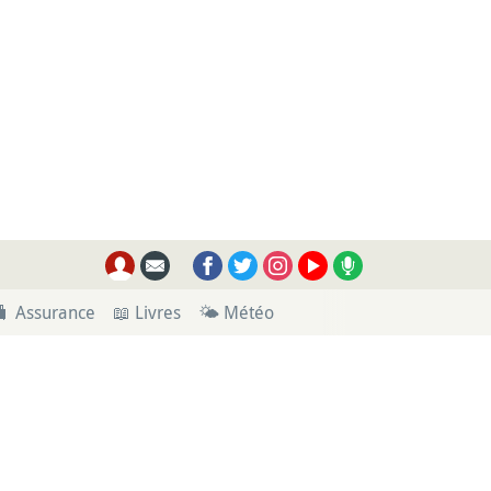
🧳 Assurance
📖 Livres
🌤 Météo