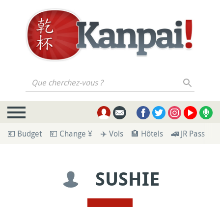
Que cherchez-vous ?
💶 Budget
💴 Change ¥
✈️ Vols
🏨 Hôtels
🚄 JR Pass
🪪
SUSHIE