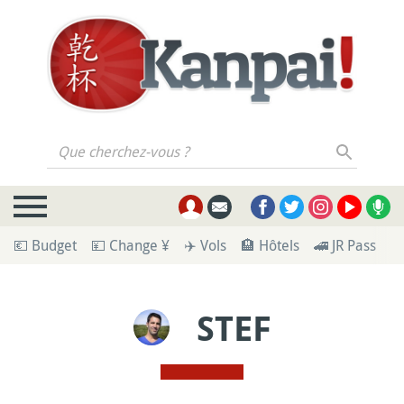
Que cherchez-vous ?
💶 Budget
💴 Change ¥
✈️ Vols
🏨 Hôtels
🚄 JR Pass
🪪
STEF