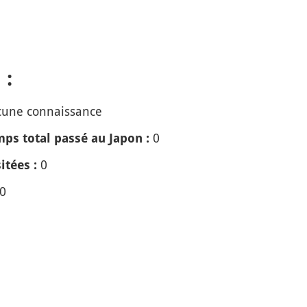
 :
une connaissance
0
ps total passé au Japon :
0
itées :
0