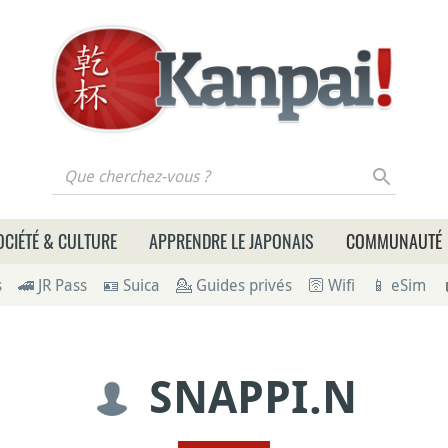
 cherchez-vous ?
OCIÉTÉ & CULTURE
APPRENDRE LE JAPONAIS
COMMUNAUTÉ
s
🚄 JR Pass
🪪 Suica
💁 Guides privés
🛜 Wifi
📱 eSim
SNAPPI.N