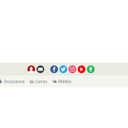
🧳 Assurance
📖 Livres
🌤 Météo