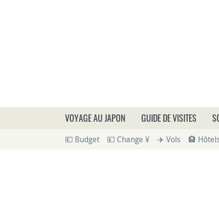
Que
VOYAGE AU JAPON
GUIDE DE VISITES
S
💶 Budget
💴 Change ¥
✈️ Vols
🏨 Hôtel