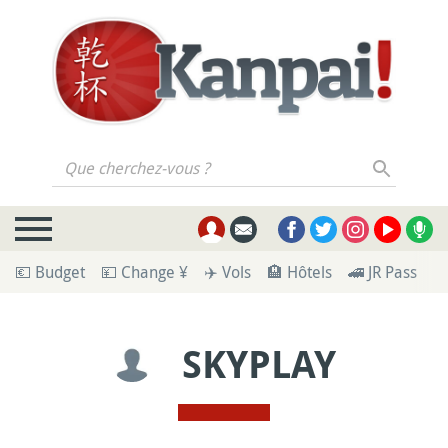
Que cherchez-vous ?
💶 Budget
💴 Change ¥
✈️ Vols
🏨 Hôtels
🚄 JR Pass
🪪
SKYPLAY