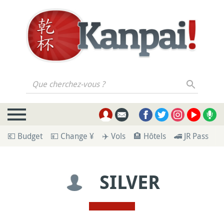
Que cherchez-vous ?
💶 Budget
💴 Change ¥
✈️ Vols
🏨 Hôtels
🚄 JR Pass
🪪
SILVER