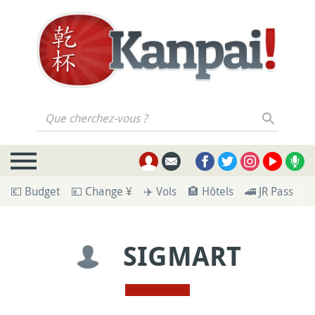
Que cherchez-vous ?
💶 Budget
💴 Change ¥
✈️ Vols
🏨 Hôtels
🚄 JR Pass
🪪
SIGMART