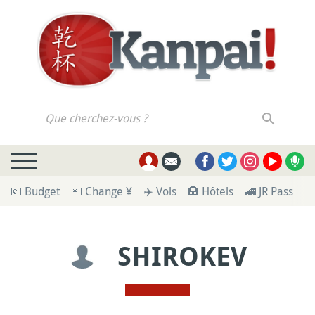
Que cherchez-vous ?
💶 Budget
💴 Change ¥
✈️ Vols
🏨 Hôtels
🚄 JR Pass
🪪
SHIROKEV