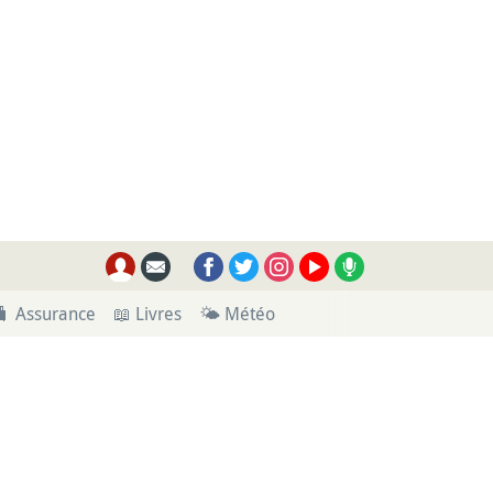
🧳 Assurance
📖 Livres
🌤 Météo