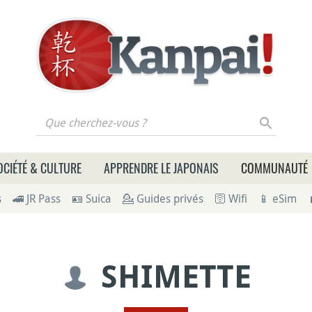
 cherchez-vous ?
OCIÉTÉ & CULTURE
APPRENDRE LE JAPONAIS
COMMUNAUTÉ
s
🚄 JR Pass
🪪 Suica
💁 Guides privés
🛜 Wifi
📱 eSim
SHIMETTE