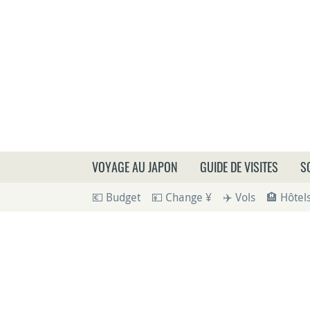
Que
VOYAGE AU JAPON
GUIDE DE VISITES
S
💶 Budget
💴 Change ¥
✈️ Vols
🏨 Hôtel