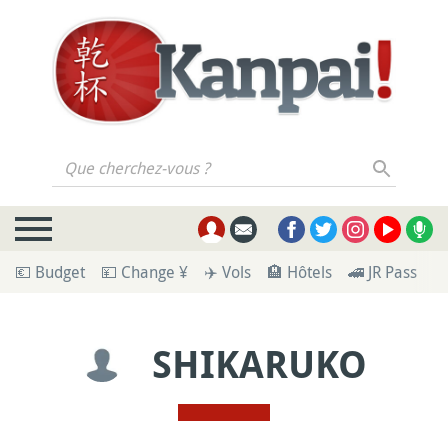
Que cherchez-vous ?
💶 Budget
💴 Change ¥
✈️ Vols
🏨 Hôtels
🚄 JR Pass
🪪
SHIKARUKO