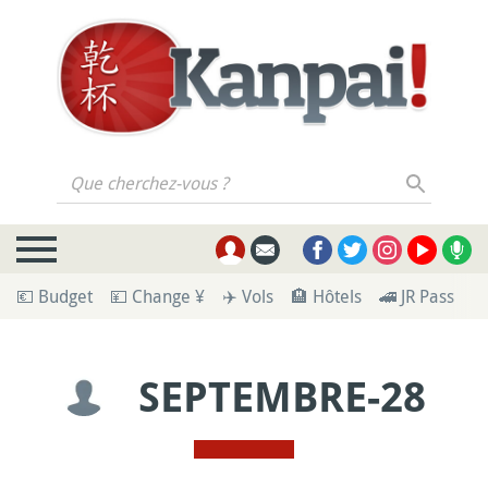
Que cherchez-vous ?
💶 Budget
💴 Change ¥
✈️ Vols
🏨 Hôtels
🚄 JR Pass
🪪
SEPTEMBRE-28