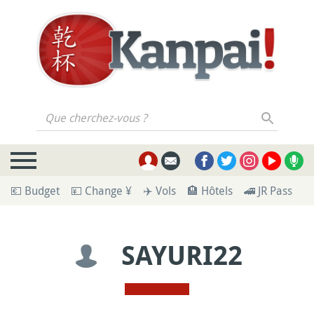
Que cherchez-vous ?
💶 Budget
💴 Change ¥
✈️ Vols
🏨 Hôtels
🚄 JR Pass
🪪
SAYURI22