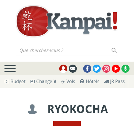
Que cherchez-vous ?
💶 Budget
💴 Change ¥
✈️ Vols
🏨 Hôtels
🚄 JR Pass
🪪
RYOKOCHA