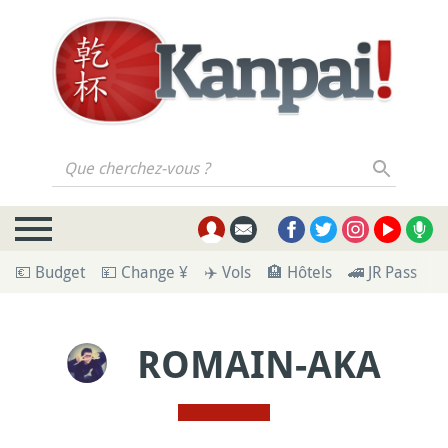
Que cherchez-vous ?
💶 Budget
💴 Change ¥
✈️ Vols
🏨 Hôtels
🚄 JR Pass
🪪
ROMAIN-AKA