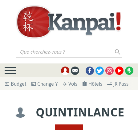
Que cherchez-vous ?
💶 Budget
💴 Change ¥
✈️ Vols
🏨 Hôtels
🚄 JR Pass
🪪
QUINTINLANCE