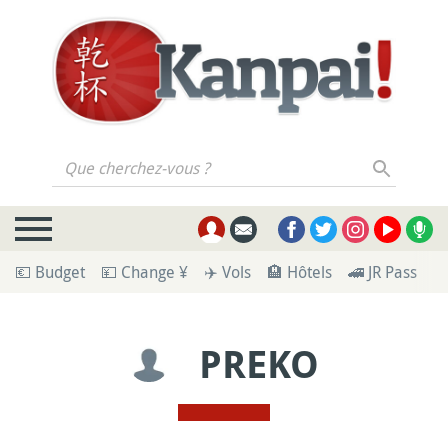
Que cherchez-vous ?
💶 Budget
💴 Change ¥
✈️ Vols
🏨 Hôtels
🚄 JR Pass
🪪
PREKO