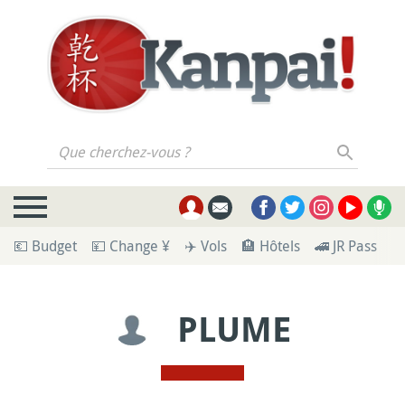
Que cherchez-vous ?
💶 Budget
💴 Change ¥
✈️ Vols
🏨 Hôtels
🚄 JR Pass
🪪
PLUME