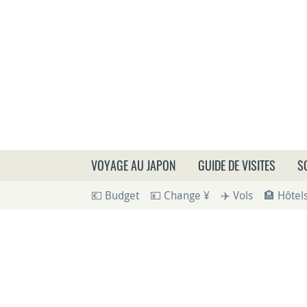
Que
VOYAGE AU JAPON
GUIDE DE VISITES
S
💶 Budget
💴 Change ¥
✈️ Vols
🏨 Hôtel