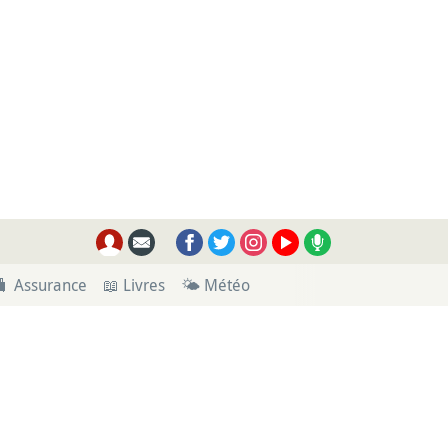
🧳 Assurance
📖 Livres
🌤 Météo