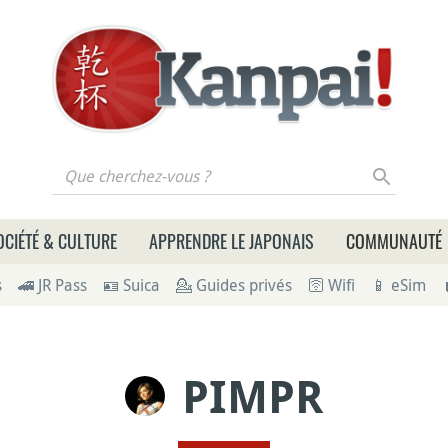
 cherchez-vous ?
OCIÉTÉ & CULTURE
APPRENDRE LE JAPONAIS
COMMUNAUTÉ
s
🚄 JR Pass
🪪 Suica
💁 Guides privés
🛜 Wifi
📱 eSim
PIMPR