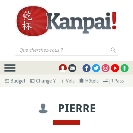
Que cherchez-vous ?
💶 Budget
💴 Change ¥
✈️ Vols
🏨 Hôtels
🚄 JR Pass
🪪
PIERRE