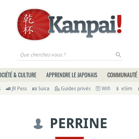
 cherchez-vous ?
OCIÉTÉ & CULTURE
APPRENDRE LE JAPONAIS
COMMUNAUTÉ
s
🚄 JR Pass
🪪 Suica
💁 Guides privés
🛜 Wifi
📱 eSim
PERRINE