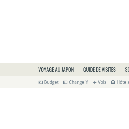
Que
VOYAGE AU JAPON
GUIDE DE VISITES
S
💶 Budget
💴 Change ¥
✈️ Vols
🏨 Hôtel