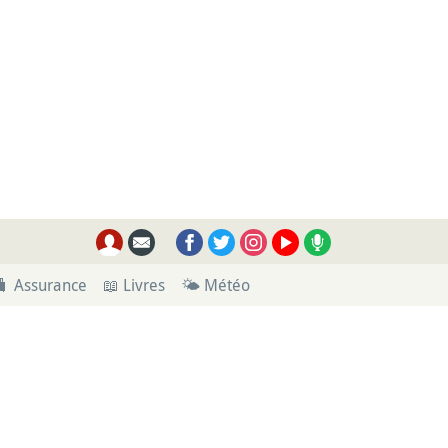
🧳 Assurance
📖 Livres
🌤 Météo