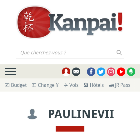
Que cherchez-vous ?
💶 Budget
💴 Change ¥
✈️ Vols
🏨 Hôtels
🚄 JR Pass
🪪
PAULINEVII