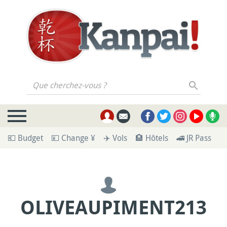
Que cherchez-vous ?
💶 Budget
💴 Change ¥
✈️ Vols
🏨 Hôtels
🚄 JR Pass
🪪
OLIVEAUPIMENT213