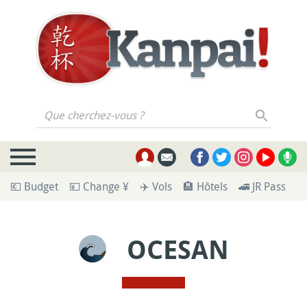
Que cherchez-vous ?
💶 Budget
💴 Change ¥
✈️ Vols
🏨 Hôtels
🚄 JR Pass
🪪
OCESAN