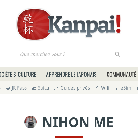
 cherchez-vous ?
OCIÉTÉ & CULTURE
APPRENDRE LE JAPONAIS
COMMUNAUTÉ
s
🚄 JR Pass
🪪 Suica
💁 Guides privés
🛜 Wifi
📱 eSim
NIHON ME