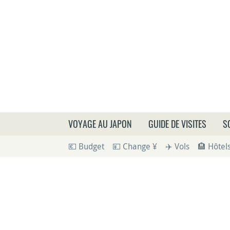
Que
VOYAGE AU JAPON
GUIDE DE VISITES
S
💶 Budget
💴 Change ¥
✈️ Vols
🏨 Hôtel