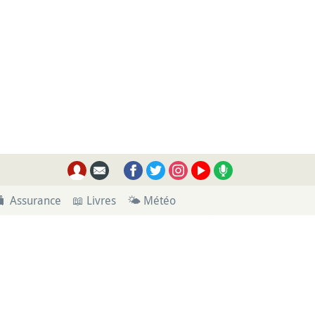
🧳 Assurance
📖 Livres
🌤 Météo