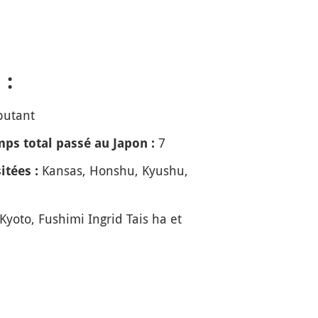
 :
butant
7
ps total passé au Japon :
Kansas, Honshu, Kyushu,
itées :
Kyoto, Fushimi Ingrid Tais ha et