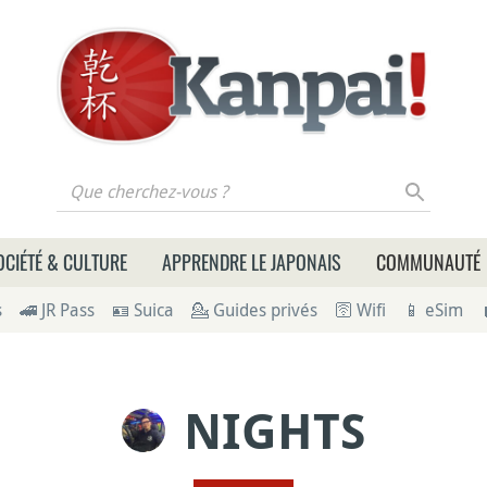
 cherchez-vous ?
OCIÉTÉ & CULTURE
APPRENDRE LE JAPONAIS
COMMUNAUTÉ
s
🚄 JR Pass
🪪 Suica
💁 Guides privés
🛜 Wifi
📱 eSim
NIGHTS