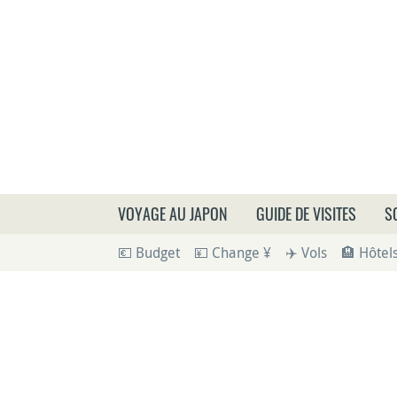
Que
VOYAGE AU JAPON
GUIDE DE VISITES
S
💶 Budget
💴 Change ¥
✈️ Vols
🏨 Hôtel