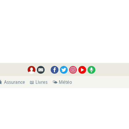
🧳 Assurance
📖 Livres
🌤 Météo