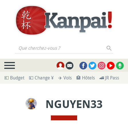
Que cherchez-vous ?
💶 Budget
💴 Change ¥
✈️ Vols
🏨 Hôtels
🚄 JR Pass
🪪
NGUYEN33