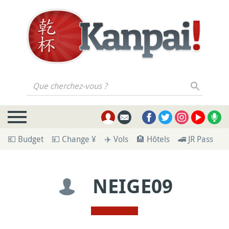
Que cherchez-vous ?
💶 Budget
💴 Change ¥
✈️ Vols
🏨 Hôtels
🚄 JR Pass
🪪
NEIGE09