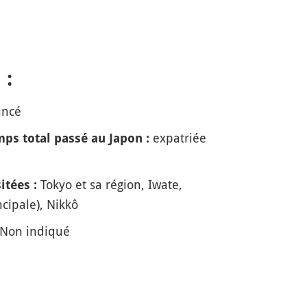
 :
ancé
expatriée
ps total passé au Japon :
Tokyo et sa région, Iwate,
itées :
ncipale), Nikkô
Non indiqué