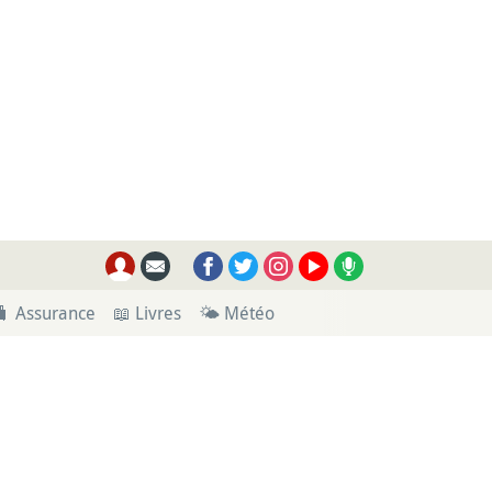
🧳 Assurance
📖 Livres
🌤 Météo