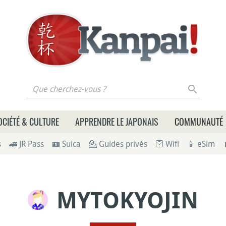
 cherchez-vous ?
OCIÉTÉ & CULTURE
APPRENDRE LE JAPONAIS
COMMUNAUTÉ
s
🚄 JR Pass
🪪 Suica
💁 Guides privés
🛜 Wifi
📱 eSim
MYTOKYOJIN