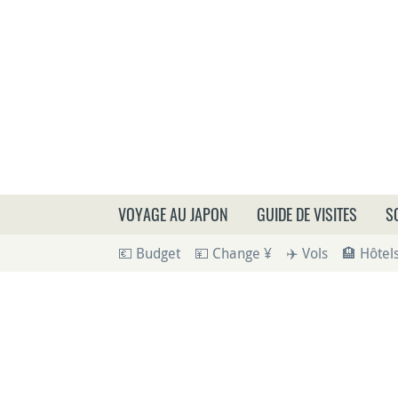
Que
VOYAGE AU JAPON
GUIDE DE VISITES
S
💶 Budget
💴 Change ¥
✈️ Vols
🏨 Hôtel