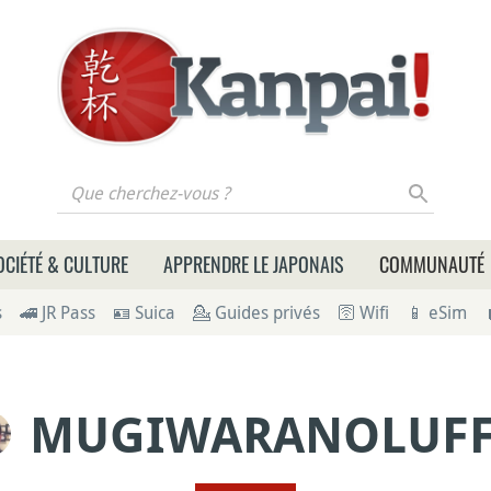
 cherchez-vous ?
OCIÉTÉ & CULTURE
APPRENDRE LE JAPONAIS
COMMUNAUTÉ
s
🚄 JR Pass
🪪 Suica
💁 Guides privés
🛜 Wifi
📱 eSim
MUGIWARANOLUFF