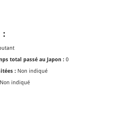
 :
butant
0
ps total passé au Japon :
Non indiqué
itées :
Non indiqué