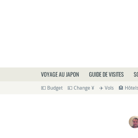
Que
VOYAGE AU JAPON
GUIDE DE VISITES
S
💶 Budget
💴 Change ¥
✈️ Vols
🏨 Hôtel