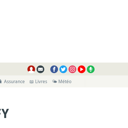
🧳 Assurance
📖 Livres
🌤 Météo
Y