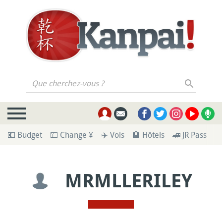
Que cherchez-vous ?
💶 Budget
💴 Change ¥
✈️ Vols
🏨 Hôtels
🚄 JR Pass
🪪
MRMLLERILEY