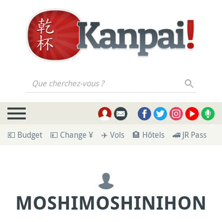
Que cherchez-vous ?
💶 Budget
💴 Change ¥
✈️ Vols
🏨 Hôtels
🚄 JR Pass
🪪
MOSHIMOSHINIHON