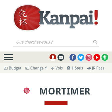
Que cherchez-vous ?
💶 Budget
💴 Change ¥
✈️ Vols
🏨 Hôtels
🚄 JR Pass
🪪
MORTIMER