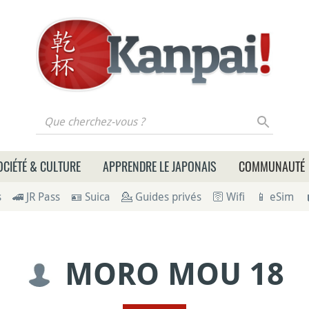
 cherchez-vous ?
OCIÉTÉ & CULTURE
APPRENDRE LE JAPONAIS
COMMUNAUTÉ
s
🚄 JR Pass
🪪 Suica
💁 Guides privés
🛜 Wifi
📱 eSim
MORO MOU 18