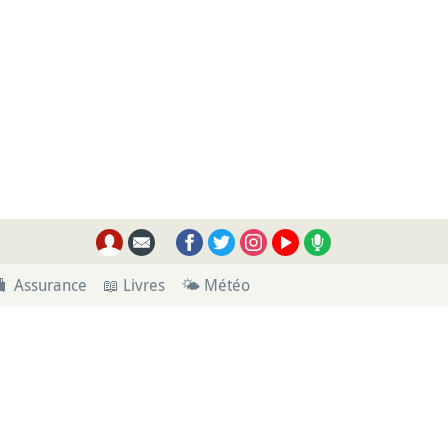
🧳 Assurance
📖 Livres
🌤 Météo