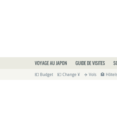
Que
VOYAGE AU JAPON
GUIDE DE VISITES
S
💶 Budget
💴 Change ¥
✈️ Vols
🏨 Hôtel