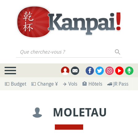
Que cherchez-vous ?
💶 Budget
💴 Change ¥
✈️ Vols
🏨 Hôtels
🚄 JR Pass
🪪
MOLETAU