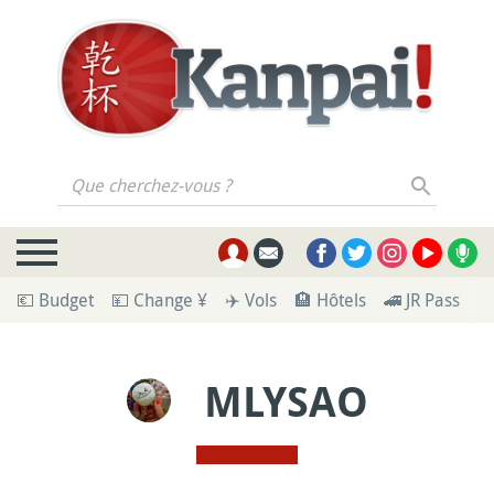
Que cherchez-vous ?
💶 Budget
💴 Change ¥
✈️ Vols
🏨 Hôtels
🚄 JR Pass
🪪
MLYSAO